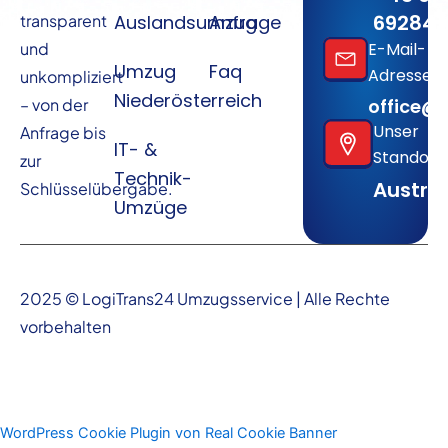
692841
transparent
Auslandsumzug
Anfrage
und
E-Mail-
Umzug
Faq
Adresse
unkompliziert
Niederösterreich
– von der
office@l
Unser
Anfrage bis
IT- &
Standort
zur
Technik-
Austria
Schlüsselübergabe.
Umzüge
2025 © LogiTrans24 Umzugsservice | Alle Rechte
vorbehalten
WordPress Cookie Plugin von Real Cookie Banner